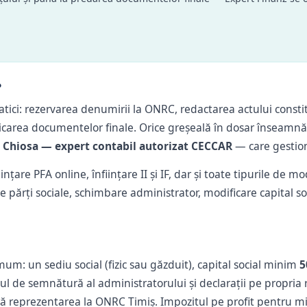
?
ici: rezervarea denumirii la ONRC, redactarea actului constitu
icarea documentelor finale. Orice greșeală în dosar înseamnă 
 Chiosa — expert contabil autorizat CECCAR
— care gestion
ființare PFA online, înființare II și IF, dar și toate tipurile de
de părți sociale, schimbare administrator, modificare capital 
um: un sediu social (fizic sau găzduit), capital social minim
5
ntul de semnătură al administratorului și declarații pe propri
ră reprezentarea la ONRC Timiș. Impozitul pe profit pentru mi