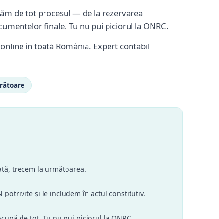
m de tot procesul — de la rezervarea
cumentelor finale. Tu nu pui piciorul la ONRC.
i online în toată România. Expert contabil
crătoare
tă, trecem la următoarea.
potrivite și le includem în actul constitutiv.
cupă de tot. Tu nu pui piciorul la ONRC.