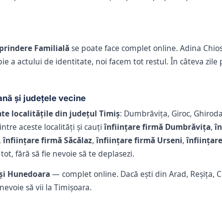
eprindere Familială
se poate face complet online. Adina Chio
a actului de identitate, noi facem tot restul. În câteva zile pr
ană și județele vecine
e localitățile din județul Timiș
: Dumbrăvița, Giroc, Ghirod
tre aceste localități și cauți
înființare firmă Dumbrăvița
,
în
,
înființare firmă Săcălaz
,
înființare firmă Urseni
,
înființar
ot, fără să fie nevoie să te deplasezi.
 și Hunedoara
— complet online. Dacă ești din Arad, Reșița,
nevoie să vii la Timișoara.