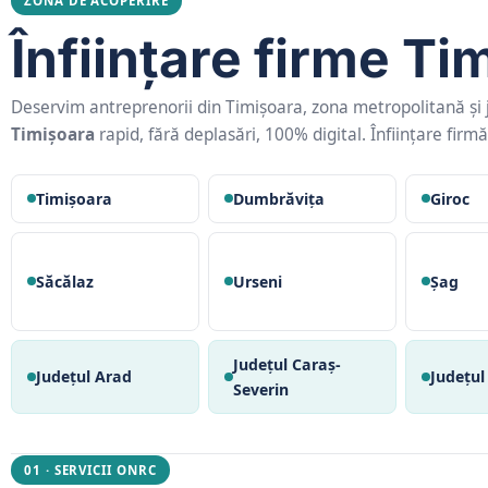
ZONA DE ACOPERIRE
Înființare firme Ti
Deservim antreprenorii din Timișoara, zona metropolitană și
Timișoara
rapid, fără deplasări, 100% digital. Înființare firmă
Timișoara
Dumbrăvița
Giroc
Săcălaz
Urseni
Șag
Județul Caraș-
Județul Arad
Județu
Severin
01 · SERVICII ONRC