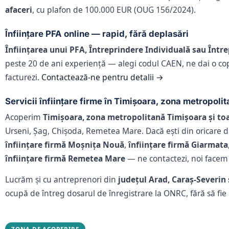
afaceri
, cu plafon de 100.000 EUR (OUG 156/2024).
Înființare PFA online — rapid, fără deplasări
Înființarea unui PFA, Întreprindere Individuală sau Într
peste 20 de ani experiență — alegi codul CAEN, ne dai o copie 
facturezi.
Contactează-ne pentru detalii →
Servicii înființare firme în Timișoara, zona metropolit
Acoperim
Timișoara, zona metropolitană Timișoara și toat
Urseni, Șag, Chișoda, Remetea Mare. Dacă ești din oricare din
înființare firmă Moșnița Nouă
,
înființare firmă Giarmata
înființare firmă Remetea Mare
— ne contactezi, noi facem t
Lucrăm și cu antreprenori din
județul Arad, Caraș-Severin
ocupă de întreg dosarul de înregistrare la ONRC, fără să fie 