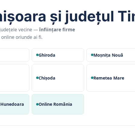
mișoara și județul T
 județele vecine —
înființare firme
 online oriunde ai fi.
Ghiroda
Moșnița Nouă
Chișoda
Remetea Mare
l Hunedoara
Online România