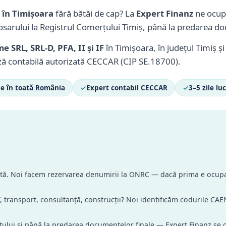
a în Timișoara
fără bătăi de cap? La
Expert Finanz
ne ocupă
osarului la Registrul Comerțului Timiș, până la predarea do
e SRL, SRL-D, PFA, II și IF
în Timișoara, în județul Timiș ș
ză contabilă autorizată CECCAR (CIP SE.18700).
e în toată România
✓
Expert contabil CECCAR
✓
3–5 zile lu
ată. Noi facem rezervarea denumirii la ONRC — dacă prima e ocupa
T, transport, consultanță, construcții? Noi identificăm codurile CAEN 
țului și până la predarea documentelor finale — Expert Finanz se o