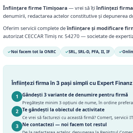
Înființare firme Timișoara
— vrei să îți
înființezi firm
denumirii, redactarea actelor constitutive și depunerea d
Oferim servicii complete de
înființare și modificare firm
autorizat CECCAR Timiș nr. 54270 — societate de experti
✓
Noi facem tot la ONRC
✓
SRL, SRL-D, PFA, II, IF
✓
Onlin
Înființezi firma în 3 pași simpli cu Expert Finanz
Gândești 3 variante de denumire pentru firmă
1
Pregătește minim 3 opțiuni de nume, în ordine prefer
Te gândești la obiectul de activitate
2
Ce vrei să facturezi cu această firmă? Comerț, servicii I
Ne contactezi — noi facem tot restul
3
De la redactarea actelor, depunerea la Registrul Comer