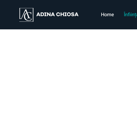
Home
Înfii