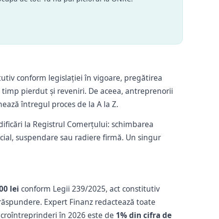
tiv conform legislației în vigoare, pregătirea
timp pierdut și reveniri. De aceea, antreprenorii
ează întregul proces de la A la Z.
 modificări la Registrul Comerțului: schimbarea
social, suspendare sau radiere firmă. Un singur
00 lei
conform Legii 239/2025, act constitutiv
a răspundere. Expert Finanz redactează toate
croîntreprinderi în 2026 este de
1% din cifra de