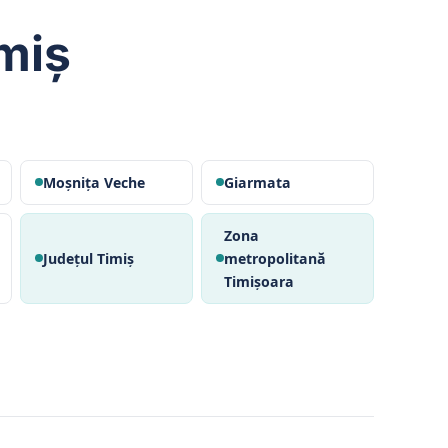
imiș
Moșnița Veche
Giarmata
Zona
Județul Timiș
metropolitană
Timișoara