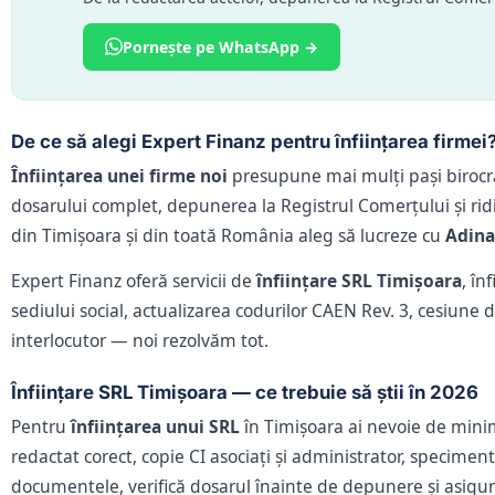
Pornește pe WhatsApp →
De ce să alegi Expert Finanz pentru înființarea firmei
Înființarea unei firme noi
presupune mai mulți pași birocrat
dosarului complet, depunerea la Registrul Comerțului și rid
din Timișoara și din toată România aleg să lucreze cu
Adina
Expert Finanz oferă servicii de
înființare SRL Timișoara
, în
sediului social, actualizarea codurilor CAEN Rev. 3, cesiune 
interlocutor — noi rezolvăm tot.
Înființare SRL Timișoara — ce trebuie să știi în 2026
Pentru
înființarea unui SRL
în Timișoara ai nevoie de minim
redactat corect, copie CI asociați și administrator, specime
documentele, verifică dosarul înainte de depunere și asigu