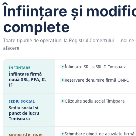
Înființare și modif
complete
Toate tipurile de operațiuni la Registrul Comerțului — noi ne 
afacere.
Înființare SRL și SRL-D Timișoara
ÎNFIINȚARE
Înființare firmă
nouă SRL, PFA, II,
Rezervare denumire firmă ONRC
IF
Găzduire sediu social Timișoara
SEDIU SOCIAL
Sediu social și
punct de lucru
Timișoara
Schimbare obiect de activitate firmă
MODIFICĂRI ONRC