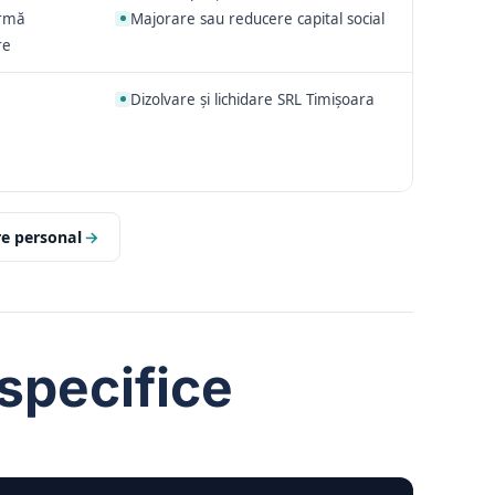
irmă
Majorare sau reducere capital social
re
Dizolvare și lichidare SRL Timișoara
re personal
→
 specifice