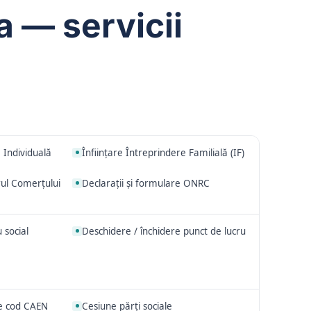
a — servicii
 Individuală
Înființare Întreprindere Familială (IF)
rul Comerțului
Declarații și formulare ONRC
 social
Deschidere / închidere punct de lucru
e cod CAEN
Cesiune părți sociale