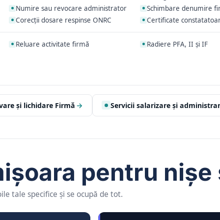
Numire sau revocare administrator
Schimbare denumire f
Corecții dosare respinse ONRC
Certificate constatatoa
Reluare activitate firmă
Radiere PFA, II și IF
vare și lichidare Firmă
→
Servicii salarizare și administra
mișoara pentru nișe
e tale specifice și se ocupă de tot.