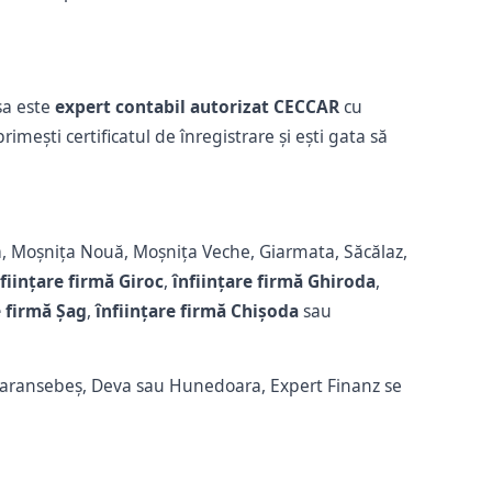
sa este
expert contabil autorizat CECCAR
cu
imești certificatul de înregistrare și ești gata să
a, Moșnița Nouă, Moșnița Veche, Giarmata, Săcălaz,
ființare firmă Giroc
,
înființare firmă Ghiroda
,
e firmă Șag
,
înființare firmă Chișoda
sau
 Caransebeș, Deva sau Hunedoara, Expert Finanz se