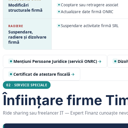
Cooptare sau retragere asociat
Modificări
structurale firmă
Actualizare date firmă ONRC
Suspendare activitate firmă SRL
RADIERE
Suspendare,
radiere și dizolvare
firmă
Mențiuni Persoane Juridice (servicii ONRC)
→
Dizol
Certificat de atestare fiscală
→
02 · SERVICII SPECIALE
Înființare firme Ti
Ride sharing sau freelancer IT — Expert Finanz cunoaște nevoil