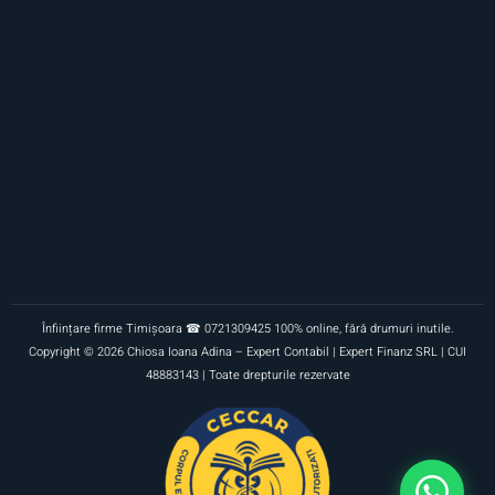
Înființare firme Timișoara ☎ 0721309425 100% online, fără drumuri inutile.
Copyright © 2026 Chiosa Ioana Adina – Expert Contabil | Expert Finanz SRL | CUI
48883143 | Toate drepturile rezervate